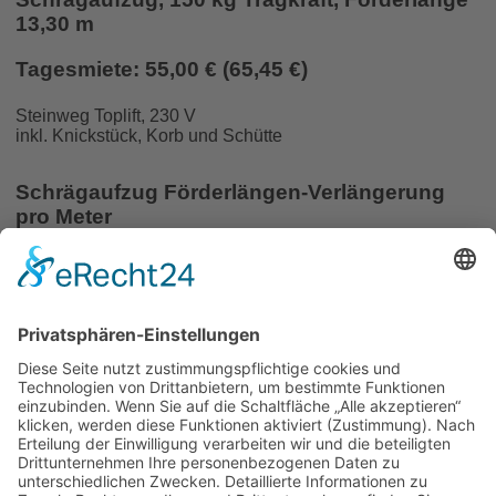
13,30 m
Tagesmiete: 55,00 € (65,45 €)
Steinweg Toplift, 230 V
inkl. Knickstück, Korb und Schütte
Schrägaufzug Förderlängen-Verlängerung
pro Meter
pro Meter 2,50 € netto
Sollten Sie die Geräte und Maschinen länger benötigen,
erhalten Sie folgende Preisnachlässe auf unsere
Tagesmietpreise:
ab 1 Woche ununterbrochener Miete: 15% Rabatt
ab 1 Monat ununterbrochener Miete: 30% Rabatt
Wochenendtarif = 1,5 x Tagesmietpreis
Sofern nicht anders angegeben, gelten sämtliche Preise pro
Tag (je angefangene 24 Stunden) zzgl. gesetzl. MwSt.