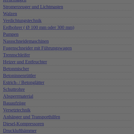
Stromerzeuger und Lichtmasten
Walzen
Verdichtungstechnik
Erdbohrer ( Ø 100 mm oder 300 mm)
Pumpen
Nassschneidemaschinen
Fugenschneider mit Führungswagen
Trennschleifer
Heizer und Entfeuchter
Betonmischer
Betoninnenrüttler
Estrich- / Betonglätter
Schuttrohre
Absperrmaterial
Bauaufzüge
Versetztechnik
Anhänger und Transporthilfen
Diesel-Kompressoren
Drucklufthämmer