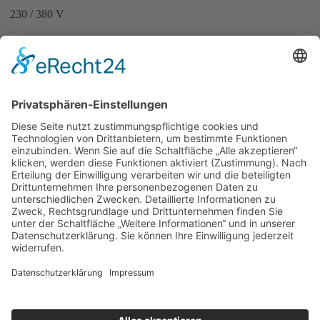
230 / 380 V
Stromerzeuger 20 kVA
Tagesmiete: 55,00 € (65,45 €)
230 / 380 V, auf Trailer
Sollten Sie die Geräte und Maschinen länger benötigen, erhalten Sie
folgende Preisnachlässe auf unsere Tagesmietpreise:
ab 1 Woche ununterbrochener Miete: 15% Rabatt
ab 1 Monat ununterbrochener Miete: 30% Rabatt
Wochenendtarif = 1,5 x Tagesmietpreis
Sofern nicht anders angegeben, gelten sämtliche Preise pro Tag (je
angefangene 24 Stunden) zzgl. gesetzl. MwSt. Grundlage ist der
Einschichtbetrieb mit 8 Betriebsstunden. Mehrschicht- und
Dauereinsätze werden gesondert berechnet. Bitte beachten Sie
außerdem unsere
Allgemeinen Mietbedingungen
. Bitte legen Sie bei
der Anmietung Ihren gültigen Personalausweis vor. Die Kautionen
entnehmen Sie bitte der ausgehängten Liste. Selbstverständlich sind
wir Ihnen gerne beim Transport der angemieteten Geräte behilflich