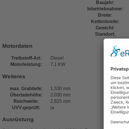
Baujahr:
Inbetriebnahme:
Breite:
Kettenbreite:
Gewicht:
Standort:
Motordaten
Treibstoff-Art:
Diesel
Motorleistung:
7.1 KW
Weiteres
max. Grabtiefe:
1.530 mm
Überladehöhe:
2.030 mm
Reichweite:
2.825 mm
UVV-geprüft:
ja
Ausrüstung