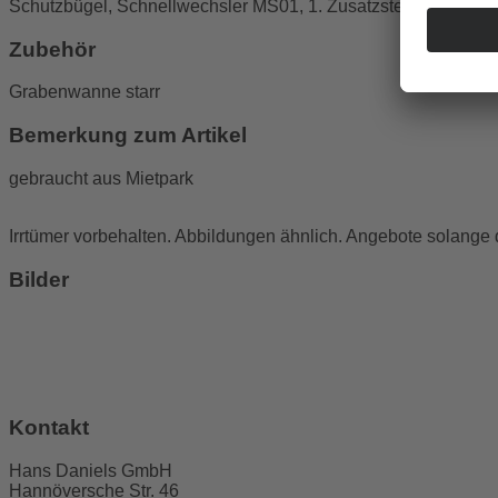
Schutzbügel, Schnellwechsler MS01, 1. Zusatzsteuerkreis, Hy
Zubehör
Grabenwanne starr
Bemerkung zum Artikel
gebraucht aus Mietpark
Irrtümer vorbehalten. Abbildungen ähnlich. Angebote solange de
Bilder
Kontakt
Hans Daniels GmbH
Hannöversche Str. 46