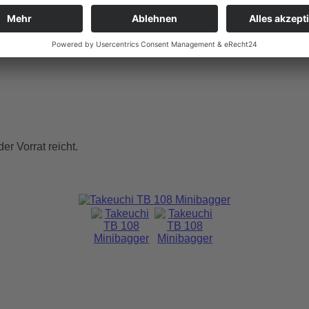
draulikhammerbetrieb, Fahrwerk teleskopierbar
r Vorrat reicht.