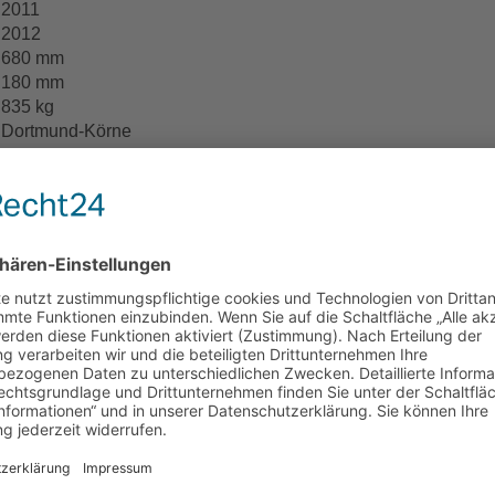
2011
2012
680 mm
180 mm
835 kg
Dortmund-Körne